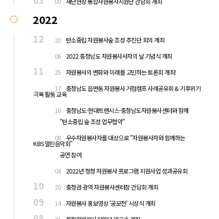
09
재난현장 통합자원봉사지원단 간담회 개최
2022
12
20
탄소중립 자원봉사숲 조성 추진단 회의 개최
12
06
2022 충청남도 자원봉사사자의 날 기념식 개최
11
25
자원봉사의 변화와 미래를 고민하는 토론회 개최!
11
17
충청남도 읍면동 자원봉사 거점캠프 사례공유회 & 기후위기
극복 활동 교육
11
16
충청남도-현대트랜시스-충청남도자원봉사센터와 함께
11
"탄소중립 숲 조성 업무협약"
11
08
우수자원봉사자를 대상으로 "자원봉사자와 함께하는
KBS열린음악회"
11
공연 참여
11
04
2022년 청청 자원봉사 프로그램 지원사업 성과공유회
10
20
충청권 광역 자원봉사센터장 간담회 개최
09
14
자원봉사 홍보영상 '공모전' 시상식 개최
08