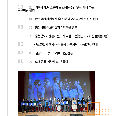
10
20
기후위기, 탄소중립 도민행동 주간 '충남에서 부는
녹색바람'운영
10
01
탄소중립 자원봉사 숲 조성 나무기부 2차 챌린지 전개
08
30
충청남도 수요처 2기 심의위원 위촉
08
23
충청남도자원봉사센터 사무실 이전(충남내포혁신플랫폼 3층)
06
탄소중립 자원봉사 숲 조성 나무기부 1차 챌린지 전개
02
03
설맞이 떡국떡 꾸러미 나눔 활동
01
27
도내 등록 봉사자 60만 돌파