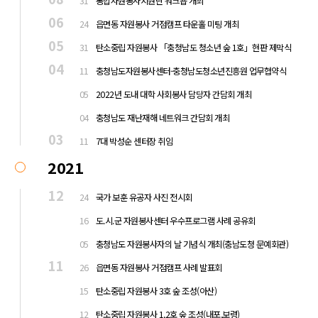
31
통합자원봉사지원단 워크숍 개최
06
24
읍면동 자원봉사 거점캠프 타운홀 미팅 개최
05
31
탄소중립 자원봉사 「충청남도 청소년 숲 1호」현판 제막식
04
11
충청남도자원봉사센터-충청남도청소년진흥원 업무협약식
04
05
2022년 도내 대학 사회봉사 담당자 간담회 개최
04
04
충청남도 재난재해 네트워크 간담회 개최
03
11
7대 박성순 센터장 취임
2021
12
24
국가 보훈 유공자 사진 전시회
12
16
도.시.군 자원봉사센터 우수프로그램 사례 공유회
12
05
충청남도 자원봉사자의 날 기념식 개최(충남도청 문예회관)
11
26
읍면동 자원봉사 거점캠프 사례 발표회
11
15
탄소중립 자원봉사 3호 숲 조성(아산)
11
12
탄소중립 자원봉사 1,2호 숲 조성(내포,보령)