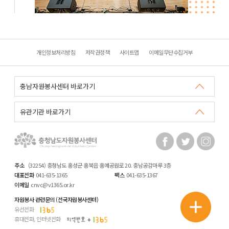
개인정보처리방침
저작권정책
사이트맵
이메일무단수집거부
주소
(32254) 충청남도 홍성군 홍북읍 홍예공원로 20. 충남공감마루 3층
대표전화
041-635-1365
팩스
041-635-1367
이메일
cnvc@v1365.or.kr
자원봉사 관련문의 (전국자원봉사센터)
유선전화
휴대전화, 인터넷전화