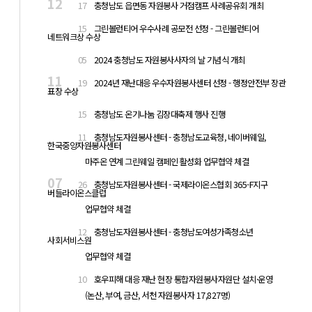
12
17
충청남도 읍면동 자원봉사 거점캠프 사례공유회 개최
12
15
그린볼런티어 우수사례 공모전 선정 - 그린볼런티어
네트워크상 수상
12
05
2024 충청남도 자원봉사사자의 날 기념식 개최
11
19
2024년 재난대응 우수자원봉사센터 선정 - 행정안전부 장관
표창 수상
11
15
충청남도 온기나눔 김장대축제 행사 진행
11
11
충청남도자원봉사센터 - 충청남도교육청, 네이버웨일,
한국중앙자원봉사센터
11
마주온 연계 그린웨일 캠페인 활성화 업무협약 체결
07
26
충청남도자원봉사센터 - 국제라이온스협회 365-F지구
버들라이온스클럽
07
업무협약 체결
07
12
충청남도자원봉사센터 - 충청남도여성가족청소년
사회서비스원
07
업무협약 체결
07
10
호우피해 대응 재난 현장 통합자원봉사자원단 설치·운영
07
(논산, 부여, 금산, 서천 자원봉사자 17,827명)