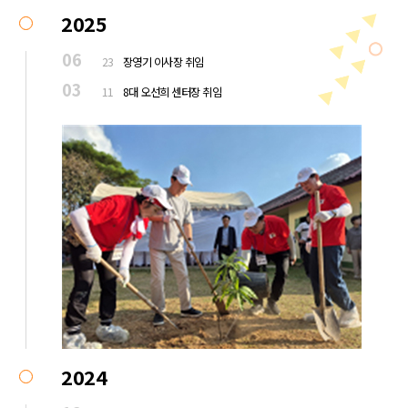
2025
06
23
장영기 이사장 취임
03
11
8대 오선희 센터장 취임
2024