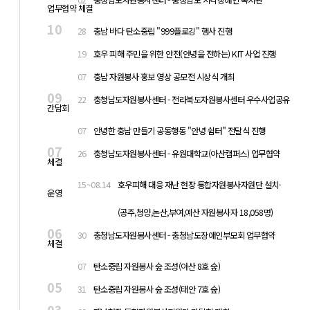
업무협약 체결
10
28
충남 바다 탄소중립 "999플로깅" 행사 진행
10
19
호우 피해 주민을 위한 안전(안녕을 전하는) KIT 사업 진행
10
07
충남 자원봉사 홍보 영상 공모전 시상식 개최
09
22
충청남도자원봉사센터 - 전라북도자원봉사센터 우수사업공유
간담회
09
07
안녕한 충남 만들기 공동행동 "안녕 쉼터" 전달식 진행
07
26
충청남도자원봉사센터 - 유원대학교(아산캠퍼스) 업무협약
체결
07
15~08.14
호우피해 대응 재난 현장 통합자원봉사자원단 설치·
운영
07
15~08.14
(공주,청양,논산,부여,예산 자원봉사자 18,058명)
06
30
충청남도자원봉사센터 - 충청남도장애인부모회 업무협약
체결
06
07
탄소중립 자원봉사 숲 조성(아산 8호 숲)
05
31
탄소중립 자원봉사 숲 조성(태안 7호 숲)
03